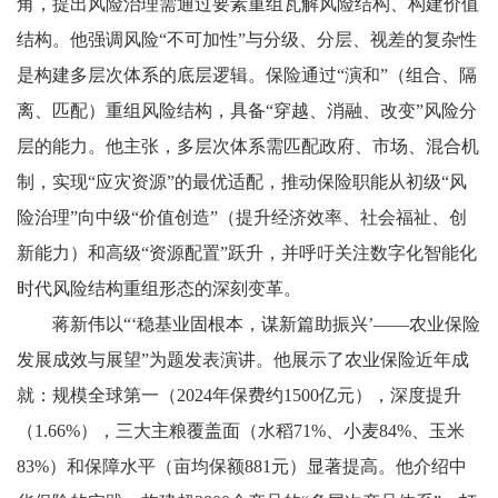
角，提出风险治理需通过要素重组瓦解风险结构、构建价值
结构。他强调风险“不可加性”与分级、分层、视差的复杂性
是构建多层次体系的底层逻辑。保险通过“演和”（组合、隔
离、匹配）重组风险结构，具备“穿越、消融、改变”风险分
层的能力。他主张，多层次体系需匹配政府、市场、混合机
制，实现“应灾资源”的最优适配，推动保险职能从初级“风
险治理”向中级“价值创造”（提升经济效率、社会福祉、创
新能力）和高级“资源配置”跃升，并呼吁关注数字化智能化
时代风险结构重组形态的深刻变革。
蒋新伟以“‘稳基业固根本，谋新篇助振兴’——农业保险
发展成效与展望”为题发表演讲。他展示了农业保险近年成
就：规模全球第一（2024年保费约1500亿元），深度提升
（1.66%），三大主粮覆盖面（水稻71%、小麦84%、玉米
83%）和保障水平（亩均保额881元）显著提高。他介绍中