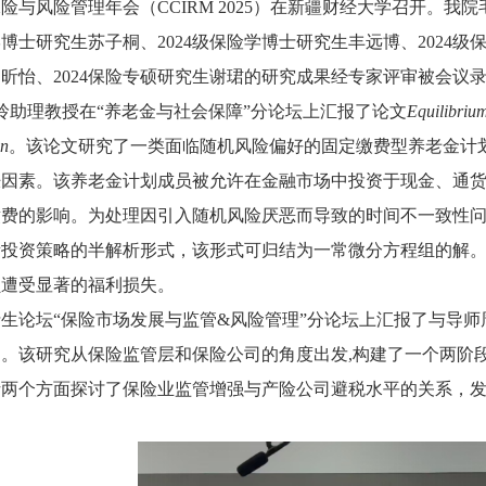
险与风险管理年会（CCIRM 2025）在新疆财经大学召开。我
学博士研究生苏子桐、2024级保险学博士研究生丰远博、2024级
昕怡、2024保险专硕研究生谢珺的研究成果经专家评审被会议
王玲助理教授在“养老金与社会保障”分论坛上汇报了论文
Equilibrium
on
。该论文研究了一类面临随机风险偏好的固定缴费型养老金计
胀因素。该养老金计划成员被允许在金融市场中投资于现金、通
缴费的影响。为处理因引入随机风险厌恶而导致的时间不一致性
衡投资策略的半解析形式，该形式可归结为一常微分方程组的解
员遭受显著的福利损失。
生论坛“保险市场发展与监管&风险管理”分论坛上汇报了与导
。该研究从保险监管层和保险公司的角度出发,构建了一个两阶
析两个方面探讨了保险业监管增强与产险公司避税水平的关系，