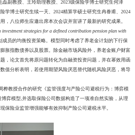
院毛磊副教授、王玲助理教授、2023级保险学博士研究生何泽
保险学博士研究生续一天、2024精算学硕士研究生冉眷甫、2024
录用，八位师生应邀出席本次会议并宣讲了最新的研究成果。
 investment strategies for a defined contribution pension plan with
划成员的均衡投资策略。模型同时考虑了养老金计划的下行保
货膨胀指数债券以及股票。除金融市场风险外，养老金账户财富
问题，论文首先将原问题转化为自融资投资问题，并在幂效用函
。数值分析表明，若使用期望风险厌恶替代随机风险厌恶，将导
师周桦教授合作的研究《监管强度与产险公司避税行为：博弈模
段博弈模型,并选取保险公司数据构造了一项准自然实验，从理
发现保险业监管增强能够有效抑制产险公司避税水平。