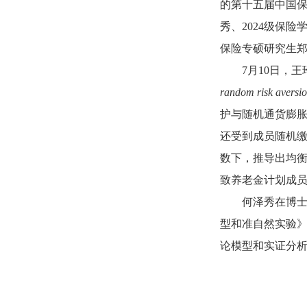
的第十五届中国保
秀、2024级保险
保险专硕研究生郑
7月10日，
random risk aversi
护与随机通货膨
还受到成员随机
数下，推导出均
致养老金计划成
何泽秀在博士
型和准自然实验》
论模型和实证分