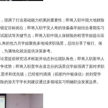
况，强调了行业基础能力积累的重要性；即将入职中国大地财险
步锁定目标岗位；即将入职平安人寿的张淼淼学姐结合暑期实习
笔试面试等关键节点；即将入职中国人保财险的程雪学姐提出应
人寿的包力月学姐聚焦多地域求职场景，总结分享了银行、保
历，为属地化就业提供决策参考。
讨论需提前研究话术框架并动态补位团队角色；即将入职新华人
竞争优势；即将入职普华永道北分的汤景仪学姐强调了面对求职
个人需求和优先级；已经签约滴滴（拟签约中银保信）的刘莹学
财险的游天宇学长则建议通过多领域实习明确职业发展边界。