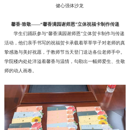
健心强体沙龙
馨香·致敬——“馨香满园谢师恩”立体祝福卡制作传递
学生们踊跃参与“馨香满园谢师恩”立体贺卡制作与传递
活动，他们亲手书写的祝福贺卡承载着莘莘学子对老师的真
挚感激与美好祝愿，于教师节当天登门送达各位老师手中。
学院楼内处处洋溢着馨香与温情，勾勒出一幅师爱生、生敬
师的动人画卷。