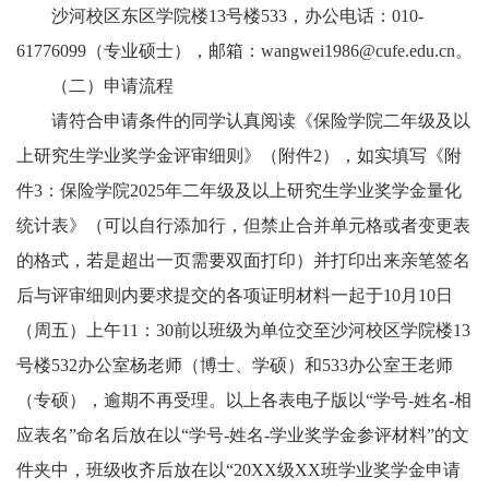
沙河校区东区学院楼13号楼533，办公电话：010-
61776099（专业硕士），邮箱：wangwei1986@cufe.edu.cn。
（二）申请流程
请符合申请条件的同学认真阅读《保险学院二年级及以
上研究生学业奖学金评审细则》（附件2），如实填写《附
件3：保险学院2025年二年级及以上研究生学业奖学金量化
统计表》（可以自行添加行，但禁止合并单元格或者变更表
的格式，若是超出一页需要双面打印）并打印出来亲笔签名
后与评审细则内要求提交的各项证明材料一起于10月10日
（周五）上午11：30前以班级为单位交至沙河校区学院楼13
号楼532办公室杨老师（博士、学硕）和533办公室王老师
（专硕），逾期不再受理。以上各表电子版以“学号-姓名-相
应表名”命名后放在以“学号-姓名-学业奖学金参评材料”的文
件夹中，班级收齐后放在以“20XX级XX班学业奖学金申请