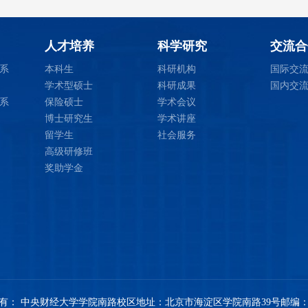
人才培养
科学研究
交流合
系
本科生
科研机构
国际交
学术型硕士
科研成果
国内交
系
保险硕士
学术会议
博士研究生
学术讲座
留学生
社会服务
高级研修班
奖助学金
有： 中央财经大学
学院南路校区地址：北京市海淀区学院南路39号
邮编：1