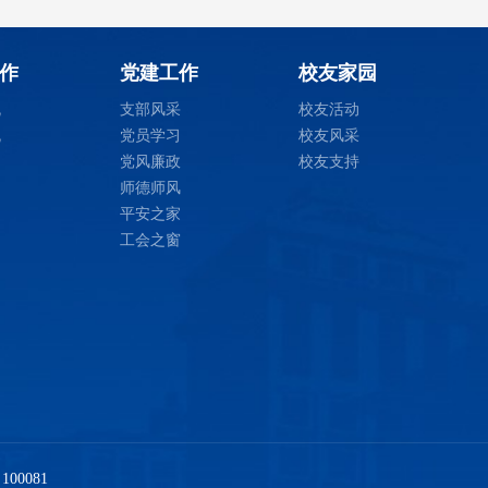
作
党建工作
校友家园
流
支部风采
校友活动
流
党员学习
校友风采
党风廉政
校友支持
师德师风
平安之家
工会之窗
00081